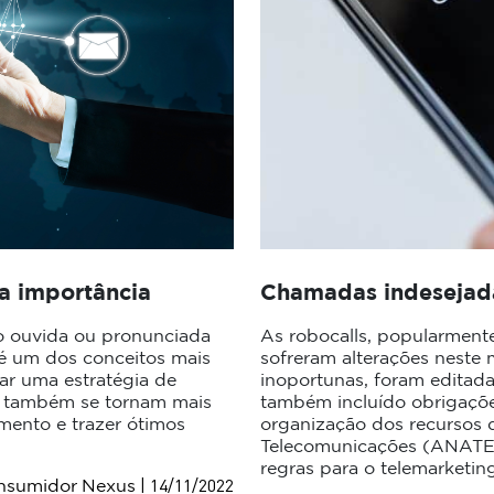
ua importância
Chamadas indesejada
o ouvida ou pronunciada
As robocalls, popularmen
 é um dos conceitos mais
sofreram alterações neste 
ar uma estratégia de
inoportunas, foram editada
os também se tornam mais
também incluído obrigaçõe
imento e trazer ótimos
organização dos recursos
Telecomunicações (ANATEL
regras para o telemarketin
| 14/11/2022
nsumidor
Nexus