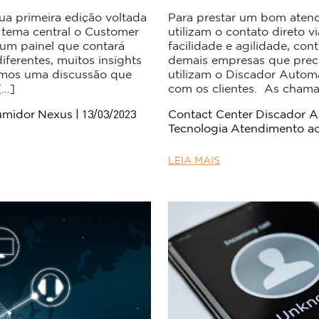
ua primeira edição voltada
Para prestar um bom atend
 tema central o Customer
utilizam o contato direto v
 um painel que contará
facilidade e agilidade, cont
ferentes, muitos insights
demais empresas que preci
aremos uma discussão que
utilizam o Discador Automá
[…]
com os clientes. As cham
| 13/03/2023
umidor
Nexus
Contact Center
Discador A
Tecnologia
Atendimento a
LEIA MAIS