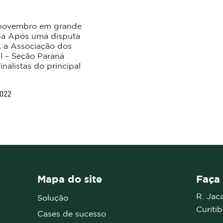
e novembro em grande
iba Após uma disputa
s, a Associação dos
l – Seção Paraná
nalistas do principal
2022
Mapa do site
Faça 
R. Jac
Solução
Curiti
Cases de sucesso