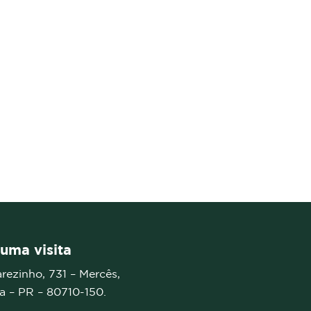
uma visita
arezinho, 731 – Mercês,
ba – PR –
80710-150.