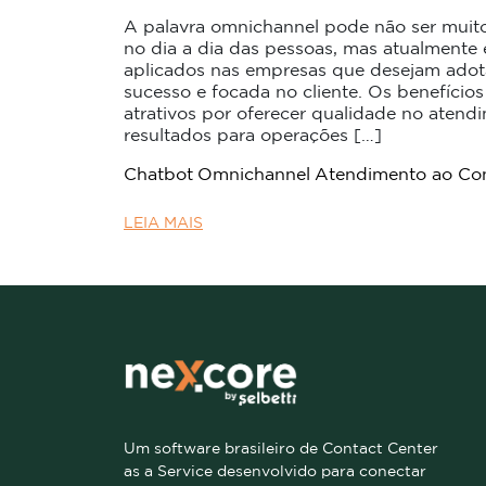
A palavra omnichannel pode não ser muit
no dia a dia das pessoas, mas atualmente
aplicados nas empresas que desejam adot
sucesso e focada no cliente. Os benefíci
atrativos por oferecer qualidade no atend
resultados para operações […]
Chatbot
Omnichannel
Atendimento ao Co
LEIA MAIS
Um software brasileiro de Contact Center
as a Service desenvolvido para conectar