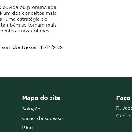
o ouvida ou pronunciada
 é um dos conceitos mais
ar uma estratégia de
os também se tornam mais
imento e trazer ótimos
| 14/11/2022
nsumidor
Nexus
Mapa do site
Faça 
R. Jac
Solução
Curiti
Cases de sucesso
Blog