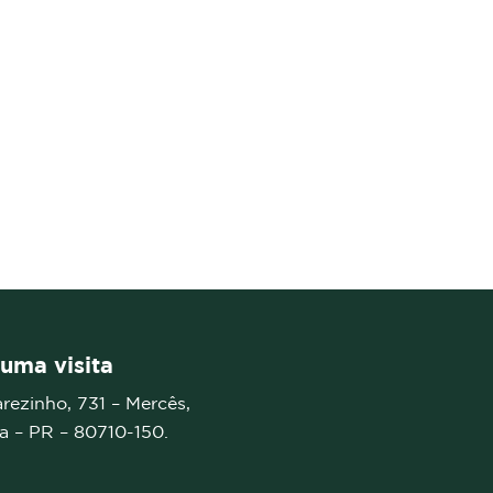
uma visita
arezinho, 731 – Mercês,
ba – PR –
80710-150.