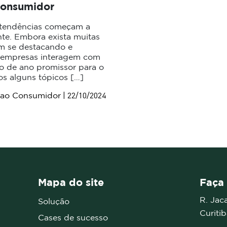
 Consumidor
 tendências começam a
nte. Embora exista muitas
am se destacando e
 empresas interagem com
io de ano promissor para o
s alguns tópicos […]
| 22/10/2024
 ao Consumidor
Mapa do site
Faça 
R. Jac
Solução
Curiti
Cases de sucesso