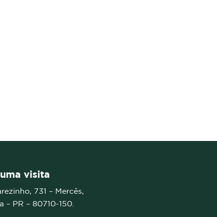
uma visita
arezinho, 731 – Mercês,
ba – PR –
80710-150.